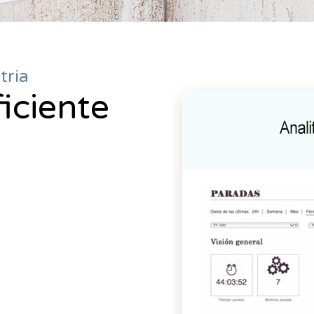
tria
iciente